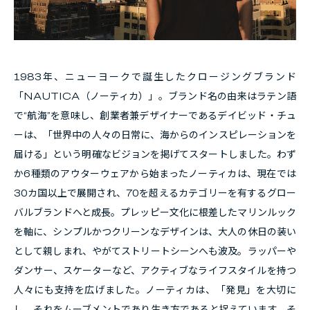
1983年、ニューヨークで誕生したクロージングブランド
「NAUTICA（ノーティカ）」。
ブランド名の由来はラテン語
で“航海”を意味し、創業者兼デザイナーであるデイビッド・チュ
ーは、「世界中の人々の日常に、海からのインスピレーションを
届ける」という明確なビジョンを掲げてスタートしました。
わず
か6種類のアウターウェアから始まったノーティカは、現在では
30カ国以上で展開され、70を超えるカテゴリーを有するグロー
バルブランドへと成長。プレッピー文化に根差したマリンルック
を軸に、シンプルかつクリーンなデザインは、大人の休日の装い
として親しまれ、やがてストリートシーンへも波及。ラッパーや
ダンサー、スケーターなど、アクティブなライフスタイルを持つ
人々にも支持を広げました。
ノーティカは、「発見」を大切に
し、それをムーブメントであり生き方であると捉えています。そ